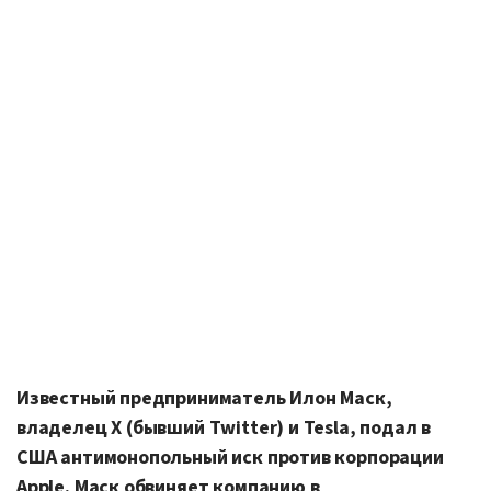
Известный предприниматель Илон Маск,
владелец X (бывший Twitter) и Tesla, подал в
США антимонопольный иск против корпорации
Apple. Маск обвиняет компанию в