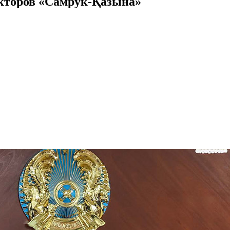
екторов «Самрук-Қазына»