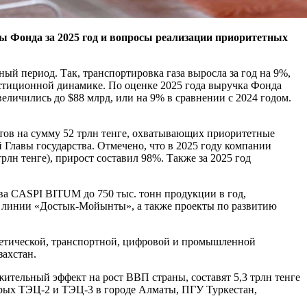
ы Фонда за 2025 год и вопросы реализации приоритетных
й период. Так, транспортировка газа выросла за год на 9%,
естиционной динамике. По оценке 2025 года выручка Фонда
величились до $88 млрд, или на 9% в сравнении с 2024 годом.
тов на сумму 52 трлн тенге, охватывающих приоритетные
й Главы государства. Отмечено, что в 2025 году компании
рлн тенге), прирост составил 98%. Также за 2025 год
ва CASPI BITUM до 750 тыс. тонн продукции в год,
й линии «Достык-Мойынты», а также проекты по развитию
ргетической, транспортной, цифровой и промышленной
захстан.
тельный эффект на рост ВВП страны, составят 5,3 трлн тенге
торых ТЭЦ-2 и ТЭЦ-3 в городе Алматы, ПГУ Туркестан,