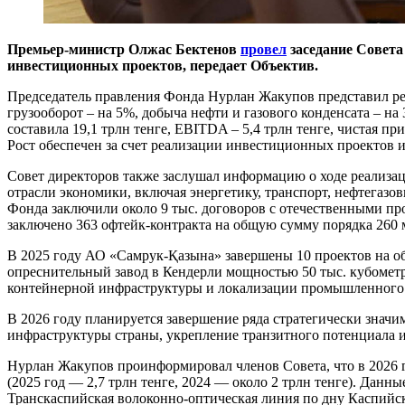
Премьер-министр Олжас Бектенов
провел
заседание Совета
инвестиционных проектов, передает Объектив.
Председатель правления Фонда Нурлан Жакупов представил резу
грузооборот – на 5%, добыча нефти и газового конденсата – 
составила 19,1 трлн тенге, EBITDA – 5,4 трлн тенге, чистая п
Рост обеспечен за счет реализации инвестиционных проектов 
Совет директоров также заслушал информацию о ходе реализа
отрасли экономики, включая энергетику, транспорт, нефтегазов
Фонда заключили около 9 тыс. договоров с отечественными прои
заключено 363 офтейк-контракта на общую сумму порядка 260 м
В 2025 году АО «Самрук-Қазына» завершены 10 проектов на об
опреснительный завод в Кендерли мощностью 50 тыс. кубомет
контейнерной инфраструктуры и локализации промышленного 
В 2026 году планируется завершение ряда стратегически знач
инфраструктуры страны, укрепление транзитного потенциала и
Нурлан Жакупов проинформировал членов Совета, что в 2026 
(2025 год — 2,7 трлн тенге, 2024 — около 2 трлн тенге). Дан
Транскаспийская волоконно-оптическая линия по дну Каспийск