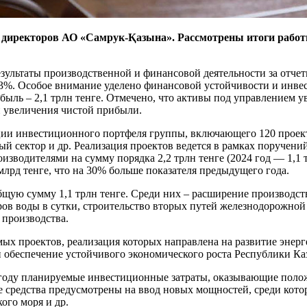
 директоров АО «Самрук-Қазына». Рассмотрены итоги работ
льтаты производственной и финансовой деятельности за отчетны
на 3%. Особое внимание уделено финансовой устойчивости и инв
рибыль – 2,1 трлн тенге. Отмечено, что активы под управлением у
и увеличения чистой прибыли.
ции инвестиционного портфеля группы, включающего 120 проек
ый сектор и др. Реализация проектов ведется в рамках поручени
зводителями на сумму порядка 2,2 трлн тенге (2024 год — 1,1 т
лрд тенге, что на 30% больше показателя предыдущего года.
щую сумму 1,1 трлн тенге. Среди них – расширение производст
ров воды в сутки, строительство вторых путей железнодорожно
производства.
имых проектов, реализация которых направлена на развитие эне
 обеспечение устойчивого экономического роста Республики Ка
году планируемые инвестиционные затраты, оказывающие положи
ные средства предусмотрены на ввод новых мощностей, среди ко
ого моря и др.