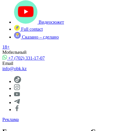
Видеосюжет
Full contact
Сказано – сделано
18+
Мобильный
+7 (702) 331-17-07
Email
info@obk.kz
Реклама