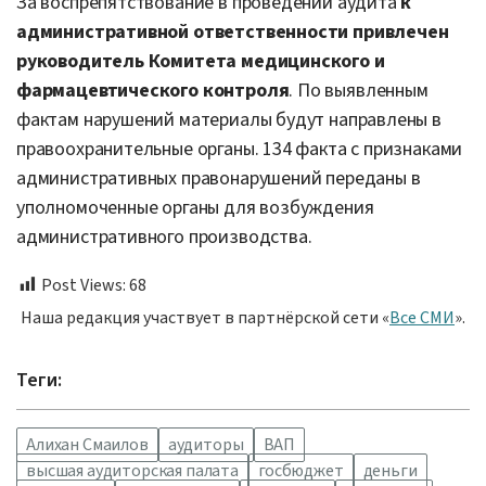
За воспрепятствование в проведении аудита
к
административной ответственности привлечен
руководитель Комитета медицинского и
фармацевтического контроля
. По выявленным
фактам нарушений материалы будут направлены в
правоохранительные органы. 134 факта с признаками
административных правонарушений переданы в
уполномоченные органы для возбуждения
административного производства.
Post Views:
68
Наша редакция участвует в партнёрской сети «
Все СМИ
».
Теги:
Алихан Смаилов
аудиторы
ВАП
высшая аудиторская палата
госбюджет
деньги