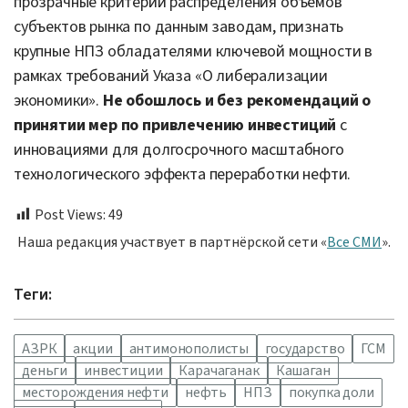
прозрачные критерии распределения объемов
субъектов рынка по данным заводам, признать
крупные НПЗ обладателями ключевой мощности в
рамках требований Указа «О либерализации
экономики».
Не обошлось и без рекомендаций о
принятии мер по привлечению инвестиций
с
инновациями для долгосрочного масштабного
технологического эффекта переработки нефти.
Post Views:
49
Наша редакция участвует в партнёрской сети «
Все СМИ
».
Теги:
АЗРК
акции
антимонополисты
государство
ГСМ
деньги
инвестиции
Карачаганак
Кашаган
месторождения нефти
нефть
НПЗ
покупка доли