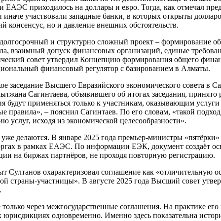
 ЕАЭС приходилось на доллары и евро. Тогда, как отмечал пред
иначе участвовали западные банки, в которых открыты долларов
ий консенсус, но и давление внешних обстоятельств.
е долгосрочный и структурно сложный проект – формирование 
ла, взаимный допуск финансовых организаций, единые требовани
ический совет утвердил Концепцию формирования общего финан
циональный финансовый регулятор с базированием в Алматы.
ое заседание Высшего Евразийского экономического совета в Са
кытжана Сагинтаева, объявившего об итогах заседания, принят
 будут применяться только к участникам, оказывающим услуги 
е правила», – пояснил Сагинтаев. По его словам, «такой подхо
ю услуг, исходя из экономической целесообразности».
уже делаются. В январе 2025 года премьер-министры «пятёрки»
гах в рамках ЕАЭС. По информации ЕЭК, документ создаёт осн
ции на биржах партнёров, не проходя повторную регистрацию.
т Султанов охарактеризовал соглашение как «отличительную ос
й страны-участницы». В августе 2025 года Высший совет утвер
.
только через межгосударственные соглашения. На практике его 
 юрисдикциях одновременно. Именно здесь показательна истори