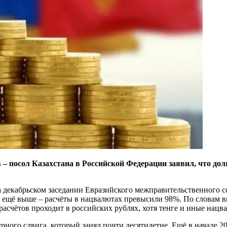
– посол Казахстана в Российской Федерации заявил, что до
декабрьском заседании Евразийского межправительственного со
ь ещё выше – расчёты в нацвалютах превысили 98%. По словам 
 расчётов проходит в российских рублях, хотя тенге и иные нац
урного сдвига, который занял почти десятилетие. Ещё в начале 