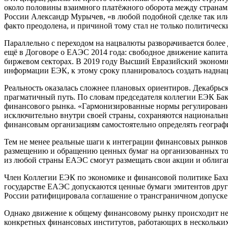
около половины взаимного платёжного оборота между странами
России Александр Мурычев, «в любой подобной сделке так или 
факто преодолена, и причиной тому стал не только политическ
Параллельно с переходом на нацвалюты разворачивается боле
ещё в Договоре о ЕАЭС 2014 года: свободное движение капита
биржевом секторах. В 2019 году Высший Евразийский эконом
информации ЕЭК, к этому сроку планировалось создать надна
Реальность оказалась сложнее плановых ориентиров. Декабрьск
прагматичный путь. По словам председателя коллегии ЕЭК Ба
финансового рынка. «Гармонизированные нормы регулирования
исключительно внутри своей страны, сохраняются национальны
финансовым организациям самостоятельно определять географи
Тем не менее реальные шаги к интеграции финансовых рынков 
размещению и обращению ценных бумаг на организованных тор
из любой страны ЕАЭС смогут размещать свои акции и облига
Член Коллегии ЕЭК по экономике и финансовой политике Бахы
государстве ЕАЭС допускаются ценные бумаги эмитентов друго
России ратифицировала соглашение о трансграничном допуске
Однако движение к общему финансовому рынку происходит не 
конкретных финансовых институтов, работающих в нескольких