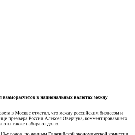
ля взаморасчетов в национальных валютах между
вета в Москве отметил, что между российским бизнесом и
вице-премьера России Алексея Оверчука, комментировавшего
валюты также набирают долю.
2010-х годов, по данным Евразийской экономической комиссии,