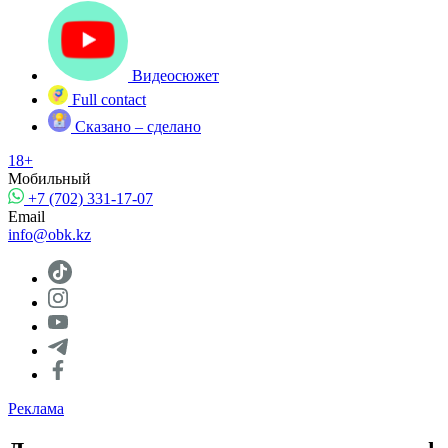
Видеосюжет
Full contact
Сказано – сделано
18+
Мобильный
+7 (702) 331-17-07
Email
info@obk.kz
Реклама