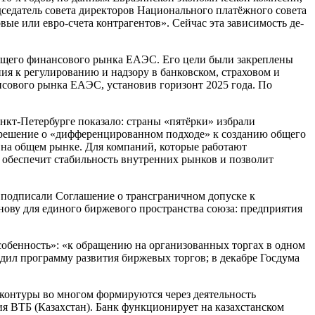
седатель совета директоров Национального платёжного совета
ые или евро-счета контрагентов». Сейчас эта зависимость де-
общего финансового рынка ЕАЭС. Его цели были закреплены
я к регулированию и надзору в банковском, страховом и
сового рынка ЕАЭС, установив горизонт 2025 года. По
нкт-Петербурге показало: страны «пятёрки» избрали
о решение о «дифференцированном подходе» к созданию общего
на общем рынке. Для компаний, которые работают
д обеспечит стабильность внутренних рынков и позволит
 подписали Соглашение о трансграничном допуске к
ову для единого биржевого пространства союза: предприятия
обенность»: «к обращению на организованных торгах в одном
дил программу развития биржевых торгов; в декабре Госдума
контуры во многом формируются через деятельность
я ВТБ (Казахстан). Банк функционирует на казахстанском