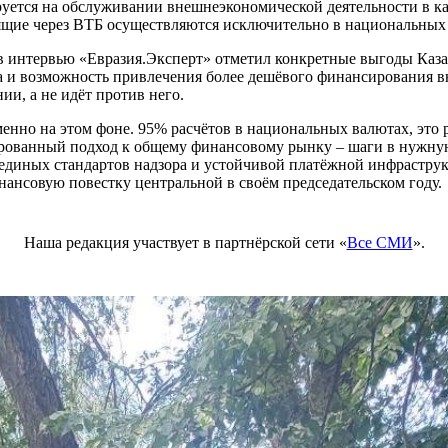
уется на обслуживании внешнеэкономической деятельности в ка
одящие через ВТБ осуществляются исключительно в национальных
в интервью «Евразия.Эксперт» отметил конкретные выгоды Каза
а и возможность привлечения более дешёвого финансирования вн
ии, а не идёт против него.
именно на этом фоне. 95% расчётов в национальных валютах, это
рованный подход к общему финансовому рынку – шаги в нужную
, единых стандартов надзора и устойчивой платёжной инфрастр
инансовую повестку центральной в своём председательском году.
Наша редакция участвует в партнёрской сети «
Все СМИ
».