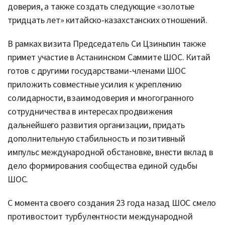
доверия, а также создать следующие «золотые
тридцать лет» китайско-казахстанских отношений.
В
рамках
визита Пр
едседатель Си Цзиньпи
н также
п
римет участие в
Астанинском С
аммите ШОС. Китай
готов с другими государствами-членами ШОС
приложить совместные усилия к укреплению
солидарности, взаимодоверия и многогранного
сотрудничества в интересах продвижения
дальнейшего развития организации, придать
дополнительную стабильность и позитивный
импульс международной обстановке, внести
вклад
в
дело формирования сообщества единой судьбы
ШОС.
С момента своего создания 23 года назад ШОС смело
противостоит турбулентности международной