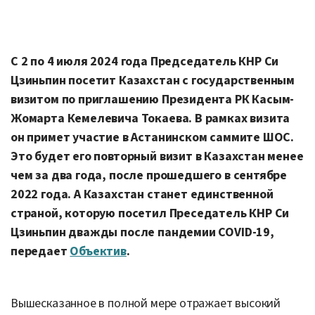
С 2 по 4 июля 2024 года
Председатель КНР Си
Цзиньпин
посетит
Казахстан
с
государственным
визитом по приглашению Президента РК Касым-
Жомарта Кемелевича Токаева. В рамках визита
он примет участие в Астанинском саммите
ШОС.
Это бу
дет его повторный визит в Казахстан менее
чем за два года, после прошедшего в сентябре
2022 года. А Казахстан станет единственной
страной, которую посетил Преседатель КНР Си
Цзиньпин дважды после пандемии
COVID-19,
передает
Объектив
.
Вышесказанное в полной мере отражает высокий