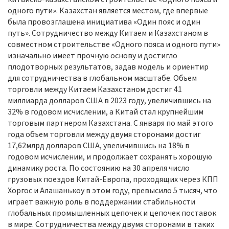
одного пути». Казахстан является местом, где впервые
была провозглашена инициатива «Один пояс и один
путь». Сотрудничество между Китаем и Казахстаном в
совместном строительстве «Одного пояса и одного пути»
изначально имеет прочную основу и достигло
плодотворных результатов, задав модель и ориентир
для сотрудничества в глобальном масштабе. Объем
торговли между Китаем Казахстаном достиг 41
миллиарда долларов США в 2023 году, увеличившись на
32% в годо
во
м исчислении, а Китай стал крупнейшим
торговым партнером Казахстана.
С
января по май
этого
года объем торговли между двумя сторонами достиг
17
,
62
млрд долларов США, увеличившись на 1
8
% в
годовом исчислении, и продолжает сохранять хорошую
динамику роста. По состоянию на 30 апреля число
грузовых поездов Китай-Европа, проходящих через КПП
Хоргос и Алашанькоу в этом году, превысило 5 тысяч, что
играет важную роль в поддержании стабильности
глобальных промышленных цепочек и цепочек поставок
в мире. Сотрудничества между двумя сторонами в таких