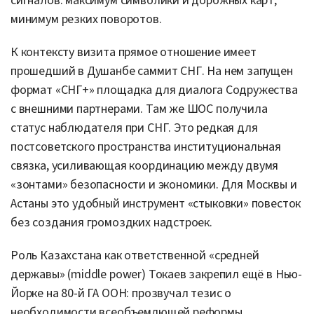
сигналов: максимум символики и дорожных карт,
минимум резких поворотов.
К контексту визита прямое отношение имеет
прошедший в Душанбе саммит СНГ. На нем запущен
формат «СНГ+» площадка для диалога Содружества
с внешними партнерами. Там же ШОС получила
статус наблюдателя при СНГ. Это редкая для
постсоветского пространства институциональная
связка, усиливающая координацию между двумя
«зонтами» безопасности и экономики. Для Москвы и
Астаны это удобный инструмент «стыковки» повесток
без создания громоздких надстроек.
Роль Казахстана как ответственной «средней
державы» (middle power) Токаев закрепил ещё в Нью-
Йорке на 80-й ГА ООН: прозвучал тезис о
необходимости всеобъемлющей реформы