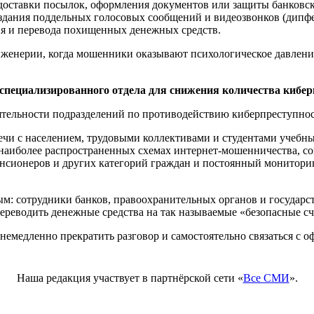
доставки посылок, оформления документов или защиты банковск
оздания поддельных голосовых сообщений и видеозвонков (дипф
ия и перевода похищенных денежных средств.
нженерии, когда мошенники оказывают психологическое давлени
специализированного отдела для снижения количества кибе
тельности подразделений по противодействию киберпреступнос
чи с населением, трудовыми коллективами и студентами учебны
о наиболее распространенных схемах интернет-мошенничества, 
нсионеров и других категорий граждан и постоянный мониторин
м: сотрудники банков, правоохранительных органов и государс
ереводить денежные средства на так называемые «безопасные сч
емедленно прекратить разговор и самостоятельно связаться с 
Наша редакция участвует в партнёрской сети «
Все СМИ
».