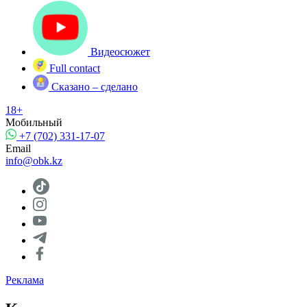
Видеосюжет
Full contact
Сказано – сделано
18+
Мобильный
+7 (702) 331-17-07
Email
info@obk.kz
Реклама