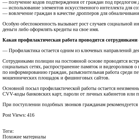
— получение кодов подтверждения от граждан под предлогом 
— использование элементов искусственного интеллекта для с
— вовлечение граждан в качестве дропперов для обналичиван
Особую обеспокоенность вызывает рост случаев социальной и
деньги либо оформлять кредиты на свое имя.
Какая профилактическая работа проводится сотрудниками 
— Профилактика остается одним из ключевых направлений дея
Сотрудниками полиции на постоянной основе проводятся встре
социальных сетях, распространение памяток и видеороликов 
по информированию граждан, разъяснительная работа среди пе
мошеннических площадок и фишинговых сайтов.
Основной посыл профилактической работы остается неизменны
CVV-коды банковских карт, пароли от личных кабинетов или п
При поступлении подобных звонков гражданам рекомендуется н
Post Views:
416
Теги:
Похожие материалы