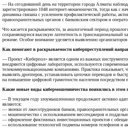
— На сегодняшний день на территории города Алматы наблюда
зарегистрировано 1048 интернет-мошенничеств, тогда как с на
динамика связана с усилением профилактической работы, акт
правоохранительных органов с банковским сектором и операто
Что касается раскрываемости, за аналогичный период прошлог
сохраняющуюся высокую латентность и транснациональный ха
режиме. Особое внимание уделяется выявлению организаторов
Как помогают в раскрываемости киберпреступлений напра
— Проект «Киберпол» является одним из важных инструментов
внедряются цифровые лаборатории, используются современны
телекоммуникационными компаниями. Практика показывает, ч
выявлять дропперов, устанавливать цепочки переводов и быстр
на повышение цифровой грамотности населения посредством 
Какие новые виды кибермошенничества появились в этом 
— В текущем году злоумышленники продолжают активно адап
являются:
— звонки от лжесотрудников банков, правоохранительных орга
— мошенничество с использованием мессенджеров и поддельны
— оформление фиктивных инвестиционных проектов с обеща
— использование технологий подмены номеров телефонов и ак