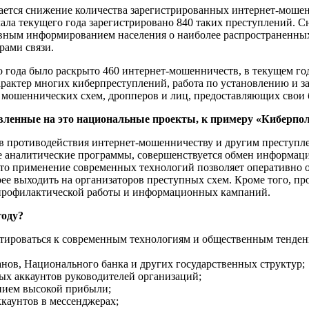
ется снижение количества зарегистрированных интернет-мошен
чала текущего года зарегистрировано 840 таких преступлений. 
ивным информированием населения о наиболее распространенных
рами связи.
о года было раскрыто 460 интернет-мошенничеств, в текущем го
рактер многих киберпреступлений, работа по установлению и 
 мошеннических схем, дропперов и лиц, предоставляющих свои 
вленные на это национальные проекты, к примеру «Киберпо
 противодействия интернет-мошенничеству и другим преступле
е аналитические программы, совершенствуется обмен информац
то применение современных технологий позволяет оперативно 
ее выходить на организаторов преступных схем. Кроме того, пр
профилактической работы и информационных кампаний.
году?
тироваться к современным технологиям и общественным тенде
нов, Национального банка и других государственных структур;
х аккаунтов руководителей организаций;
нием высокой прибыли;
каунтов в мессенджерах;