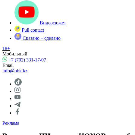
Видеосюжет
Full contact
Сказано – сделано
18+
Мобильный
+7 (702) 331-17-07
Email
info@obk.kz
Реклама