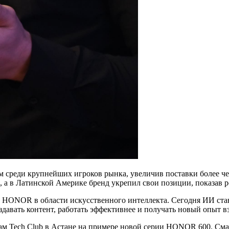
еди крупнейших игроков рынка, увеличив поставки более чем н
а в Латинской Америке бренд укрепил свои позиции, показав р
я HONOR в области искусственного интеллекта. Сегодня ИИ ста
здавать контент, работать эффективнее и получать новый опыт в
ам Tech Club в Астане на примере новой серии HONOR 600. С