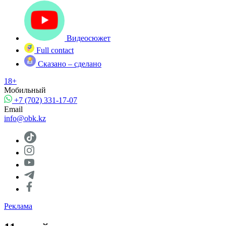
Видеосюжет
Full contact
Сказано – сделано
18+
Мобильный
+7 (702) 331-17-07
Email
info@obk.kz
Реклама