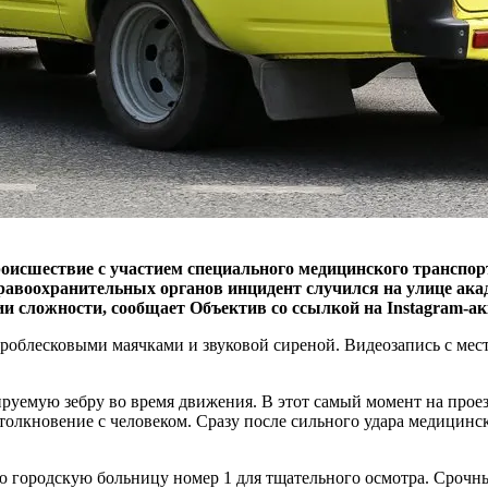
роисшествие с участием специального медицинского транспо
авоохранительных органов инцидент случился на улице акад
и сложности, сообщает Объектив со ссылкой на Instagram-а
роблесковыми маячками и звуковой сиреной. Видеозапись с мес
ируемую зебру во время движения. В этот самый момент на пр
столкновение с человеком. Сразу после сильного удара медицинс
 городскую больницу номер 1 для тщательного осмотра. Срочн