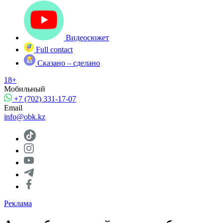
Видеосюжет
Full contact
Сказано – сделано
18+
Мобильный
+7 (702) 331-17-07
Email
info@obk.kz
Реклама