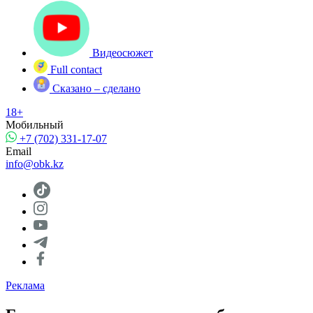
Видеосюжет
Full contact
Сказано – сделано
18+
Мобильный
+7 (702) 331-17-07
Email
info@obk.kz
Реклама