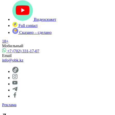
Видеосюжет
Full contact
Сказано – сделано
18+
Мобильный
+7 (702) 331-17-07
Email
info@obk.kz
Реклама