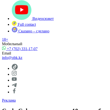
Видеосюжет
Full contact
Сказано – сделано
18+
Мобильный
+7 (702) 331-17-07
Email
info@obk.kz
Реклама