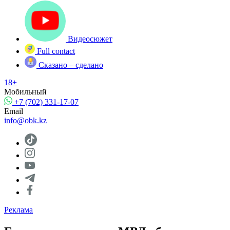
Видеосюжет
Full contact
Сказано – сделано
18+
Мобильный
+7 (702) 331-17-07
Email
info@obk.kz
Реклама