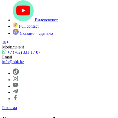
Видеосюжет
Full contact
Сказано – сделано
18+
Мобильный
+7 (702) 331-17-07
Email
info@obk.kz
Реклама