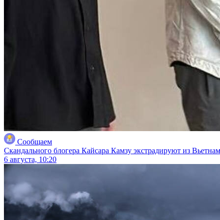
Сообщаем
Скандального блогера Кайсара Камзу экстрадируют из Вьетнам
6 августа, 10:20