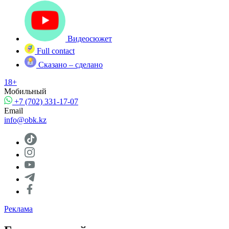
Видеосюжет
Full contact
Сказано – сделано
18+
Мобильный
+7 (702) 331-17-07
Email
info@obk.kz
Реклама