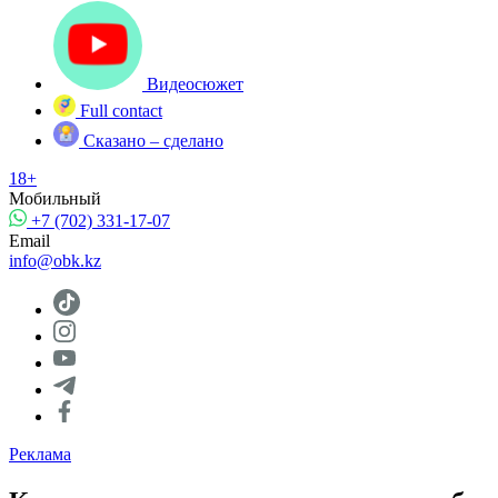
Видеосюжет
Full contact
Сказано – сделано
18+
Мобильный
+7 (702) 331-17-07
Email
info@obk.kz
Реклама