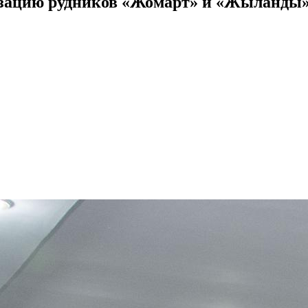
изацию рудников «Жомарт» и «Жыланды