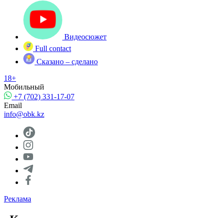
Видеосюжет
Full contact
Сказано – сделано
18+
Мобильный
+7 (702) 331-17-07
Email
info@obk.kz
Реклама