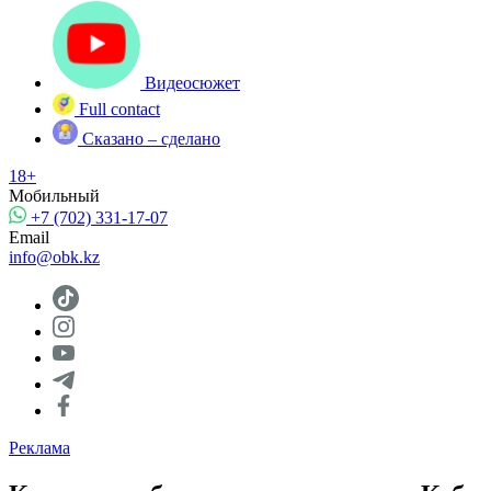
Видеосюжет
Full contact
Сказано – сделано
18+
Мобильный
+7 (702) 331-17-07
Email
info@obk.kz
Реклама