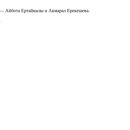
и —
Айбота Ертайкызы
и
Акмарал Ерекешева
.
.