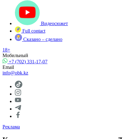
Видеосюжет
Full contact
Сказано – сделано
18+
Мобильный
+7 (702) 331-17-07
Email
info@obk.kz
Реклама