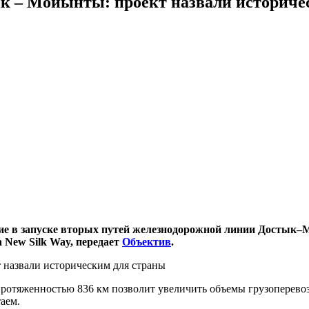
к – Мойынты: проект назвали историче
ие в запуске вторых путей железнодорожной линии Достык–
 New Silk Way, передает
Объектив
.
протяженностью 836 км позволит увеличить объемы грузоперевозо
аем.