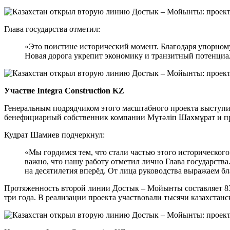
Глава государства отметил:
«Это поистине исторический момент. Благодаря упорному
Новая дорога укрепит экономику и транзитный потенциал
Участие Integra Construction KZ
Генеральным подрядчиком этого масштабного проекта выступила
бенефициарный собственник компании Мүтәліп Шахмұрат и пр
Кудрат Шамиев подчеркнул:
«Мы гордимся тем, что стали частью этого историческо
важно, что нашу работу отметил лично Глава государств
на десятилетия вперёд. От лица руководства выражаем б
Протяженность второй линии Достык – Мойынты составляет 836
три года. В реализации проекта участвовали тысячи казахстан