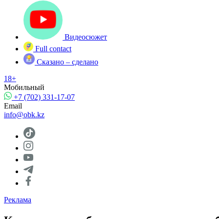
Видеосюжет
Full contact
Сказано – сделано
18+
Мобильный
+7 (702) 331-17-07
Email
info@obk.kz
Реклама