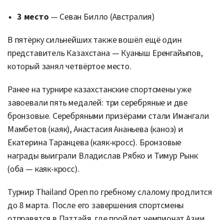
3 место
—
Севан Билло
(Австралия)
В пятёрку сильнейших также вошёл ещё один
представитель Казахстана —
Куаныш Еренгайыпов
,
который занял четвёртое место.
Ранее на турнире казахстанские спортсмены уже
завоевали пять медалей: три серебряные и две
бронзовые. Серебряными призёрами стали
Имангали
Мамбетов
(каяк),
Анастасия Ананьева
(каноэ) и
Екатерина Таранцева
(каяк-кросс). Бронзовые
награды выиграли
Владислав Рябко
и
Тимур Рынк
(оба — каяк-кросс).
Турнир
Thailand Open по гребному слалому
продлится
до 8 марта. После его завершения спортсмены
отправятся в
Паттайя
, где пройдет чемпионат Азии