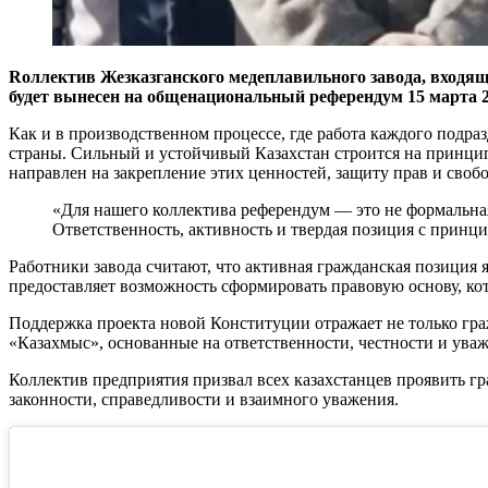
Rоллектив Жезказганского медеплавильного завода, входящ
будет вынесен на общенациональный референдум 15 марта 2
Как и в производственном процессе, где работа каждого подра
страны. Сильный и устойчивый Казахстан строится на принцип
направлен на закрепление этих ценностей, защиту прав и своб
«Для нашего коллектива референдум — это не формальная
Ответственность, активность и твердая позиция с принц
Работники завода считают, что активная гражданская позиция
предоставляет возможность сформировать правовую основу, кот
Поддержка проекта новой Конституции отражает не только гр
«Казахмыс», основанные на ответственности, честности и уваж
Коллектив предприятия призвал всех казахстанцев проявить гр
законности, справедливости и взаимного уважения.