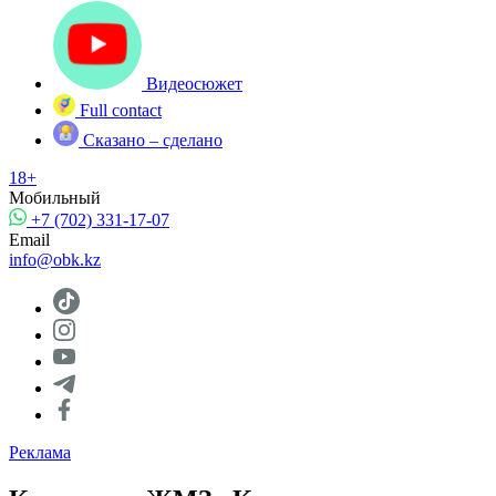
Видеосюжет
Full contact
Сказано – сделано
18+
Мобильный
+7 (702) 331-17-07
Email
info@obk.kz
Реклама