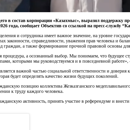
его в состав корпорации «Казахмыс», выразил поддержку пр
026 года, сообщает Объектив со ссылкой на пресс-службу “K
зделения и сотрудника имеет важное значение, на уровне госуда
ах законности, справедливости, уважения прав человека и бал
од граждан, а также формирование прочной правовой основы для
 процедура, а осознанный выбор. Мы понимаем, что будущее ст
ипами, которыми мы руководствуемся и в повседневной работе»
 является важной частью социальной ответственности и доверия
орая будет определять качество жизни будущих поколений.
ажданскую позицию коллектива Жезказганского медеплавильного
ении к труду каждого человека.
ажданскую активность, принять участие в референдуме и внести