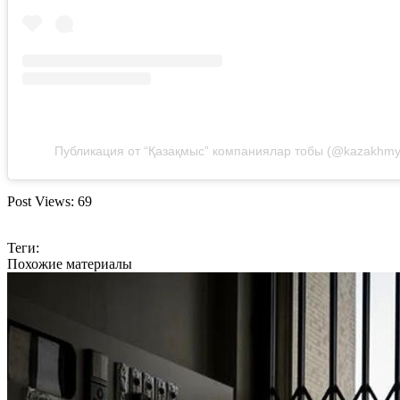
Публикация от “Қазақмыс” компаниялар тобы (@kazakhmy
Post Views:
69
Теги:
Похожие материалы