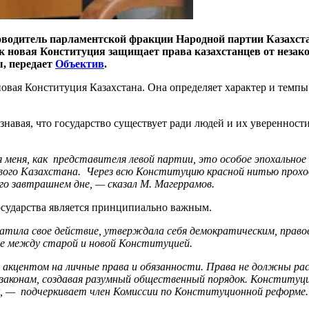
оводитель парламентской фракции Народной партии Казахс
ак новая Конституция защищает права казахстанцев от незак
ы, передает
Объектив
.
овая Конституция Казахстана. Она определяет характер и темпы
авая, что государство существует ради людей и их уверенности
 меня, как
представителя левой партии, это особое эпохально
вого Казахстана.
Через всю Конституцию красной нитью проход
его завтрашнем дне,
— сказал М. Магеррамов.
осударства является принципиально важным.
атила свое действие, утверждала себя демократическим, право
ие между старой и новой Конституцией.
 с акцентом на личные права и обязанности. Права не должны 
законам, создавая разумный общественный порядок. Конституц
, —
подчеркивает член
Комиссии по Конституционной реформе.