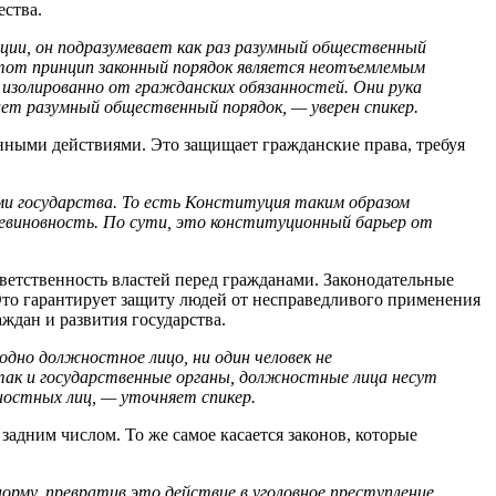
ества.
уции, он подразумевает как раз разумный общественный
 этот принцип законный порядок является неотъемлемым
изолированно от гражданских обязанностей. Они рука
дает разумный общественный порядок, — уверен спикер.
нными действиями. Это защищает гражданские права, требуя
ми государства. То есть Конституция таким образом
 невиновность. По сути, это конституционный барьер от
ветственность властей перед гражданами. Законодательные
Это гарантирует защиту людей от несправедливого применения
ждан и развития государства.
одно должностное лицо, ни один человек не
так и государственные органы, должностные лица несут
остных лиц, — уточняет спикер.
адним числом. То же самое касается законов, которые
орму, превратив это действие в уголовное преступление,