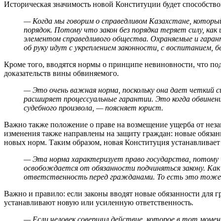
Историческая значимость новой Конституции будет способств
—
Когда мы говорим о справедливом Казахстане, которы
порядок. Потому что закон без порядка теряет силу, ка
элементом справедливого общества. Охраняемые и гаран
об руку идут с укреплением законности, с воспитанием, 
Кроме того, вводятся нормы о принципе невиновности, что по
доказательств вины обвиняемого.
— Это очень важная норма, поскольку она дает четкий 
расширяет процессуальные гарантии. Это когда обвинени
судебного произвола, — поясняет юрист.
Важно также положение о праве на возмещение ущерба от неза
изменения также направлены на защиту граждан: новые обязан
новых норм. Таким образом, новая Конституция устанавливает
— Эта норма характеризует право государства, потому ч
освобождается от обязанности подчиняться закону. Как
ответственность перед гражданами. То есть это тоже 
Важно и правило: если законы вводят новые обязанности для г
устанавливают новую или усиленную ответственность.
— Если человек совершил действие, которое в тот момен