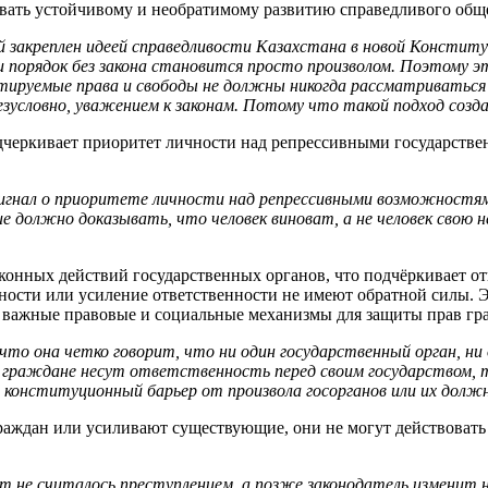
овать устойчивому и необратимому развитию справедливого общ
й закреплен идеей справедливости Казахстана в новой Констит
к и порядок без закона становится просто произволом. Поэтому
тируемые права и свободы не должны никогда рассматриваться 
безусловно, уважением к законам. Потому что такой подход соз
дчеркивает приоритет личности над репрессивными государстве
сигнал о приоритете личности над репрессивными возможностя
е должно доказывать, что человек виноват, а не человек свою
конных действий государственных органов, что подчёркивает от
ности или усиление ответственности не имеют обратной силы. 
 важные правовые и социальные механизмы для защиты прав гра
то она четко говорит, что ни один государственный орган, ни 
 граждане несут ответственность перед своим государством, 
конституционный барьер от произвола госорганов или их должн
раждан или усиливают существующие, они не могут действовать з
т не считалось преступлением, а позже законодатель изменит н