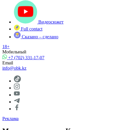
Видеосюжет
Full contact
Сказано – сделано
18+
Мобильный
+7 (702) 331-17-07
Email
info@obk.kz
Реклама