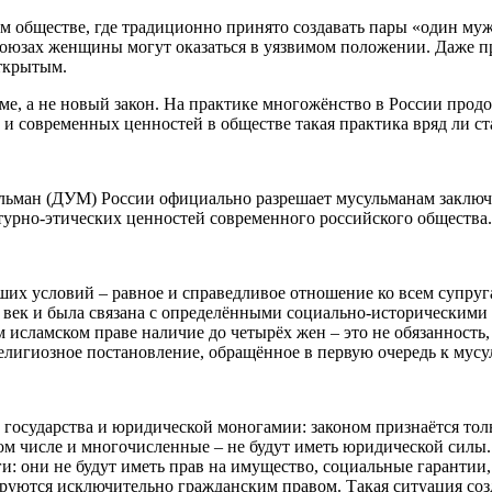
ом обществе, где традиционно принято создавать пары «один му
 союзах женщины могут оказаться в уязвимом положении. Даже п
открытым.
е, а не новый закон. На практике многожёнство в России продо
 и современных ценностей в обществе такая практика вряд ли с
льман (ДУМ) России официально разрешает мусульманам заключа
турно-этических ценностей современного российского общества.
их условий – равное и справедливое отношение ко всем супруг
I век и была связана с определёнными социально-историческими
м исламском праве наличие до четырёх жен – это не обязанность
лигиозное постановление, обращённое в первую очередь к мусу
о государства и юридической моногамии: законом признаётся то
 числе и многочисленные – не будут иметь юридической силы. Э
и: они не будут иметь прав на имущество, социальные гарантии
ируются исключительно гражданским правом. Такая ситуация соз