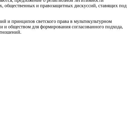
ляются, предложение о религиозной легитимности
их, общественных и правозащитных дискуссий, ставящих под
ний и принципов светского права в мультикультурном
и и обществом для формирования согласованного подхода,
отношений.