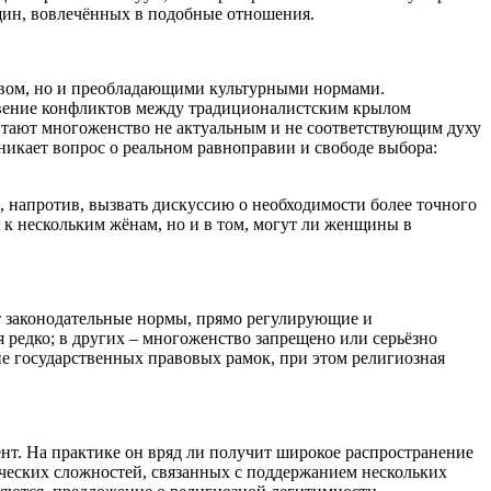
щин, вовлечённых в подобные отношения.
ством, но и преобладающими культурными нормами.
овение конфликтов между традиционалистским крылом
итают многоженство не актуальным и не соответствующим духу
никает вопрос о реальном равноправии и свободе выбора:
 напротив, вызвать дискуссию о необходимости более точного
 к нескольким жёнам, но и в том, могут ли женщины в
т законодательные нормы, прямо регулирующие и
 редко; в других – многоженство запрещено или серьёзно
вне государственных правовых рамок, при этом религиозная
т. На практике он вряд ли получит широкое распространение
ческих сложностей, связанных с поддержанием нескольких