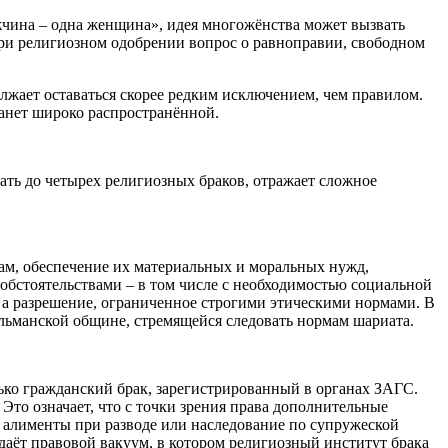
жчина – одна женщина», идея многожёнства может вызвать
ри религиозном одобрении вопрос о равноправии, свободном
лжает оставаться скорее редким исключением, чем правилом.
танет широко распространённой.
ть до четырех религиозных браков, отражает сложное
ам, обеспечение их материальных и моральных нужд,
 обстоятельствами – в том числе с необходимостью социальной
, а разрешение, ограниченное строгими этическими нормами. В
льманской общине, стремящейся следовать нормам шариата.
лько гражданский брак, зарегистрированный в органах ЗАГС.
то означает, что с точки зрения права дополнительные
, алименты при разводе или наследование по супружеской
даёт правовой вакуум, в котором религиозный институт брака