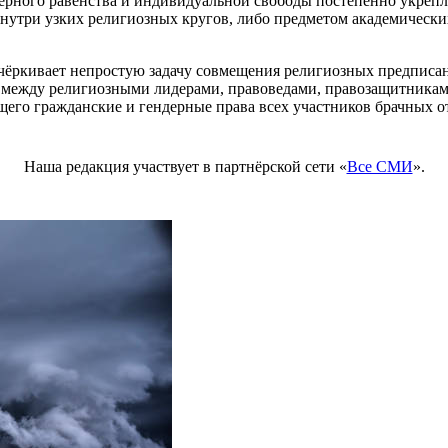
дерного равенства и индивидуальной свободы постепенно укреп
внутри узких религиозных кругов, либо предметом академическ
дчёркивает непростую задачу совмещения религиозных предписа
а между религиозными лидерами, правоведами, правозащитникам
его гражданские и гендерные права всех участников брачных 
Наша редакция участвует в партнёрской сети «
Все СМИ
».