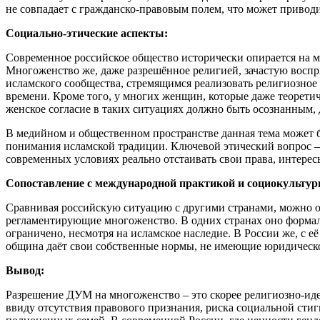
не совпадает с гражданско-правовым полем, что может приво
Социально-этические аспекты:
Современное российское общество исторически опирается на 
Многоженство же, даже разрешённое религией, зачастую вос
исламского сообщества, стремящимся реализовать религиозное
времени. Кроме того, у многих женщин, которые даже теорети
женское согласие в таких ситуациях должно быть осознанным,
В медийном и общественном пространстве данная тема может б
понимания исламской традиции. Ключевой этический вопрос – н
современных условиях реально отстаивать свои права, интерес
Сопоставление с международной практикой и социокульту
Сравнивая российскую ситуацию с другими странами, можно о
регламентирующие многоженство. В одних странах оно формальн
ограничено, несмотря на исламское наследие. В России же, с 
община даёт свои собственные нормы, не имеющие юридическ
Вывод:
Разрешение ДУМ на многоженство – это скорее религиозно-ид
ввиду отсутствия правового признания, риска социальной сти