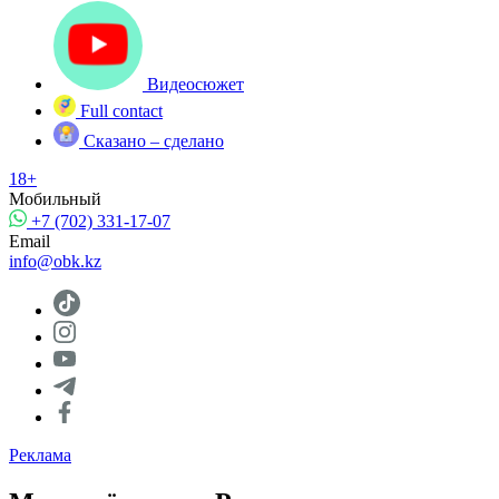
Видеосюжет
Full contact
Сказано – сделано
18+
Мобильный
+7 (702) 331-17-07
Email
info@obk.kz
Реклама