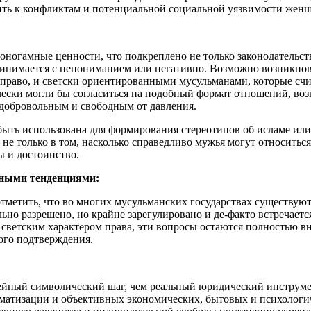
дить к конфликтам и потенциальной социальной уязвимости жен
моногамные ценности, что подкреплено не только законодатель
принимается с непониманием или негативно. Возможно возникн
 право, и светски ориентированными мусульманами, которые сч
чески могли бы согласиться на подобный формат отношений, воз
 добровольным и свободным от давления.
ыть использована для формирования стереотипов об исламе или,
е только в том, насколько справедливо мужья могут относиться
ы и достоинство.
рными тенденциями:
тметить, что во многих мусульманских государствах существую
о разрешено, но крайне зарегулировано и де-факто встречается
её светским характером права, эти вопросы остаются полностью 
ого подтверждения.
ейный символический шаг, чем реальный юридический инструмен
гматизации и объективных экономических, бытовых и психологи