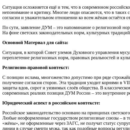
Ситуация осложняется ещё и тем, что в современном российск
непонимание и критику. Многие люди опасаются, что в таких
согласии и уважительном отношении ко всем жёнам остаётся 
По сути, заявление ДУМ – это напоминание о религиозной норм
На фоне светских законодательных норм, культурных традиций
Основной Материал для сайта:
Ситуация, в которой Совет улемов Духовного управления мусу
переплетение религиозных норм, правовых реальностей и куль
Религиозно-правовой контекст:
С позиции ислама, многоженство допустимо при ряде строжайш
получение согласия сторон. Эта традиция уходит корнями в VI
защиты вдов, сирот и уязвимых слоёв общества. В классическо
современных реалиях позиция ДУМ России – это внутреннее ре
Юридический аспект в российском контексте:
Российское законодательство основано на принципах светског
Любые неоформленные государством религиозные союзы – в том
«жёны», не оформленные через ЗАГС, не получат статус супруг
линии в случае смерти мужа, так как подобные вопросы регул