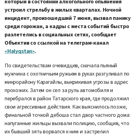
который в состоянии алкогольного опьянения
устроил стрельбу в жилых кварталах. Ночной
инцидент, произошедший 7 июня, вызвал панику
среди горожан, а кадры с места событий быстро
разлетелись в социальных сетях, сообщает
Объектив со ссылкой на телеграм-канал
«Halyqstan»
.
По свидетельствам очевидцев, сначала пьяный
мужчина с охотничьим ружьем в руках разгуливал по
микрорайону Карагайлы, выкрикивая угрозы в адрес
прохожих. Затем он сел за руль автомобиля и
перебрался в район Татарского края, где продолжил
свои агрессивные действия. Как выяснилось позже,
финальной точкой дебоша стал двор частного дома:
напуганные жильцы вызвали полицию, сообщив, что
их бывший зять ворвался к ним и застрелил