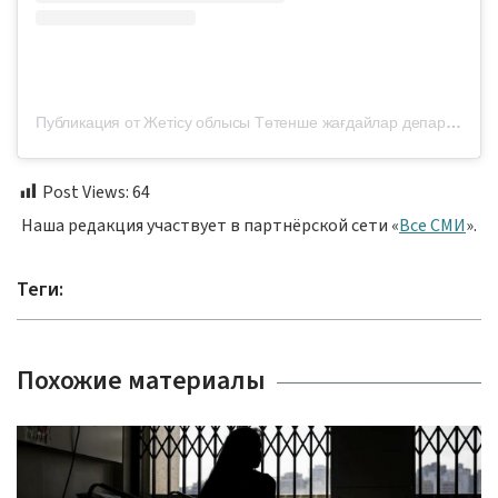
Публикация от Жетісу облысы Төтенше жағдайлар департаменті (@112jetisu)
Post Views:
64
Наша редакция участвует в партнёрской сети «
Все СМИ
».
Теги:
Похожие материалы