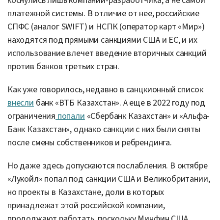
коснулись лишь компании-разработчика, а не самой
платежной системы. В отличие от нее, российские
СПФС (аналог SWIFT) и НСПК (оператор карт «Мир»)
находятся под прямыми санкциями США и ЕС, и их
использование влечет введение вторичных санкций
против банков третьих стран.
Как уже говорилось, недавно в санцкионный список
внесли
банк «ВТБ Казахстан». А еще в 2022 году под
ограничения
попали
«Сбербанк Казахстан» и «Альфа-
Банк Казахстан», однако санкции с них были сняты
после смены собственников и ребрендинга.
Но даже здесь допускаются послабления. В октябре
«Лукойл» попал под санкции США и Великобритании,
но проекты в Казахстане, доли в которых
принадлежат этой российской компании,
продолжают работать, поскольку Минфин США