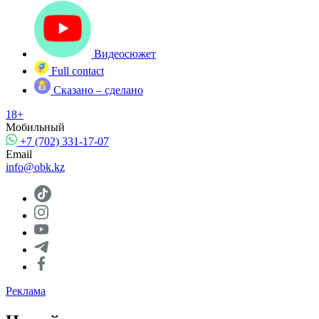
Видеосюжет
Full contact
Сказано – сделано
18+
Мобильный
+7 (702) 331-17-07
Email
info@obk.kz
Реклама