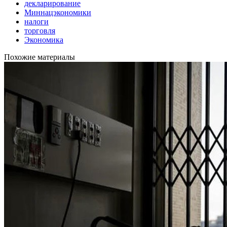
декларирование
Миннацэкономики
налоги
торговля
Экономика
Похожие материалы