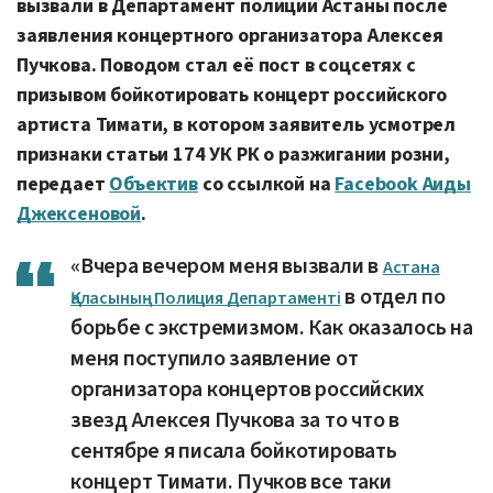
вызвали в Департамент полиции Астаны после
заявления концертного организатора Алексея
Пучкова. Поводом стал её пост в соцсетях с
призывом бойкотировать концерт российского
артиста Тимати, в котором заявитель усмотрел
признаки статьи 174 УК РК о разжигании розни,
передает
Объектив
со ссылкой на
Facebook Аиды
Джексеновой
.
«Вчера вечером меня вызвали в
Астана
в отдел по
Қаласының Полиция Департаменті
борьбе с экстремизмом. Как оказалось на
меня поступило заявление от
организатора концертов российских
звезд Алексея Пучкова за то что в
сентябре я писала бойкотировать
концерт Тимати. Пучков все таки