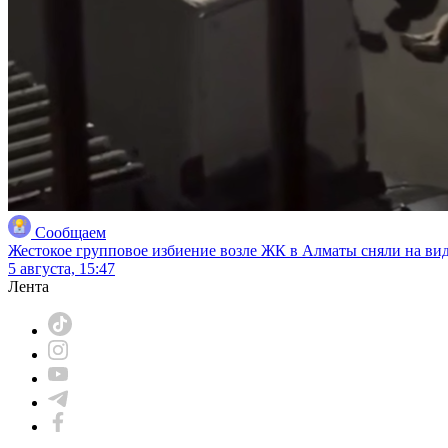
Сообщаем
Жестокое групповое избиение возле ЖК в Алматы сняли на ви
5 августа, 15:47
Лента