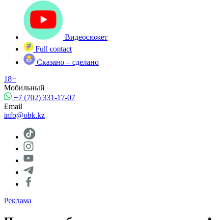
Видеосюжет
Full contact
Сказано – сделано
18+
Мобильный
+7 (702) 331-17-07
Email
info@obk.kz
Реклама