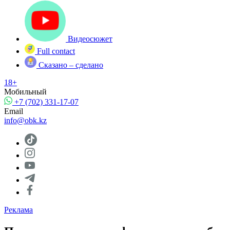
Видеосюжет
Full contact
Сказано – сделано
18+
Мобильный
+7 (702) 331-17-07
Email
info@obk.kz
Реклама