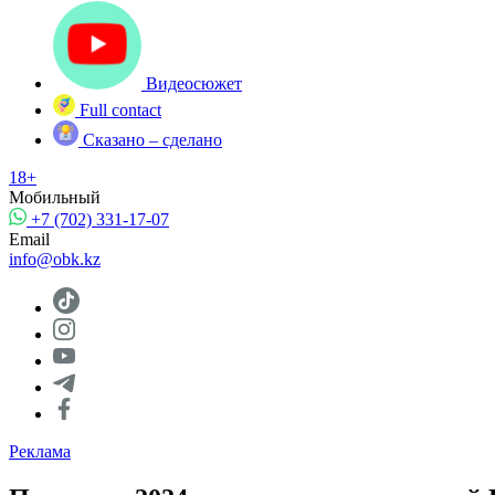
Видеосюжет
Full contact
Сказано – сделано
18+
Мобильный
+7 (702) 331-17-07
Email
info@obk.kz
Реклама