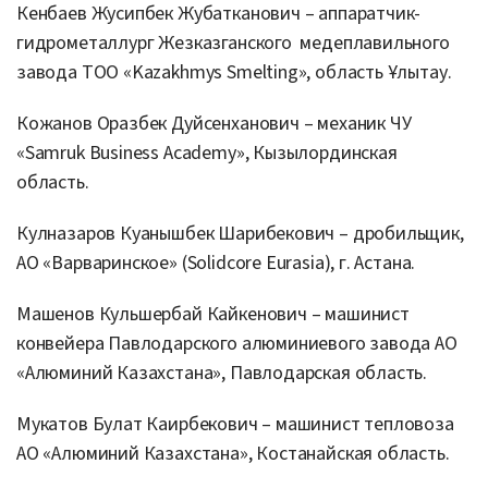
Кенбаев Жусипбек Жубатканович – аппаратчик-
гидрометаллург Жезказганского медеплавильного
завода ТОО «Kazakhmys Smelting», область Ұлытау.
Кожанов Оразбек Дуйсенханович – механик ЧУ
«Samruk Business Academy», Кызылординская
область.
Кулназаров Куанышбек Шарибекович – дробильщик,
АО «Варваринское» (Solidcore Eurasia), г. Астана.
Машенов Кульшербай Кайкенович – машинист
конвейера Павлодарского алюминиевого завода АО
«Алюминий Казахстана», Павлодарская область.
Мукатов Булат Каирбекович – машинист тепловоза
АО «Алюминий Казахстана», Костанайская область.