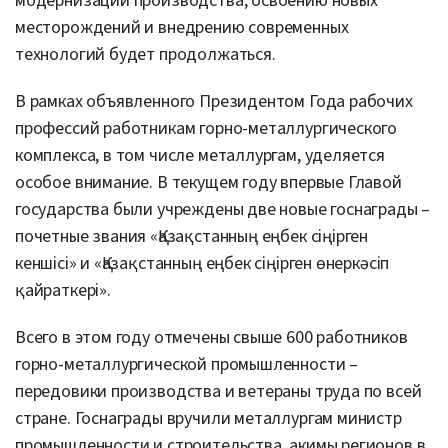
модернизации производства, освоению новых
месторождений и внедрению современных
технологий будет продолжаться.
В рамках объявленного Президентом Года рабочих
профессий работникам горно-металлургического
комплекса, в том числе металлургам, уделяется
особое внимание. В текущем году впервые Главой
государства были учреждены две новые госнаграды –
почетные звания «Қазақстанның еңбек сіңірген
кеншісі» и «Қазақстанның еңбек сіңірген өнеркәсіп
қайраткері».
Всего в этом году отмечены свыше 600 работников
горно-металлургической промышленности –
передовики производства и ветераны труда по всей
стране. Госнаграды вручили металлургам министр
промышленности и строительства, акимы регионов в