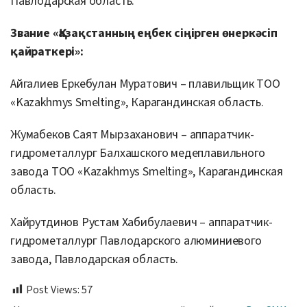
Павлодарская область.
Звание «Қазақстанның еңбек сіңірген өнеркәсіп
қайраткері»:
Айгалиев Еркебулан Муратович – плавильщик ТОО
«Kazakhmys Smelting», Карагандинская область.
Жумабеков Саят Мырзаханович – аппаратчик-
гидрометаллург Балхашского медеплавильного
завода ТОО «Kazakhmys Smelting», Карагандинская
область.
Хайрутдинов Рустам Хабибулаевич – аппаратчик-
гидрометаллург Павлодарского алюминиевого
завода, Павлодарская область.
Post Views:
57