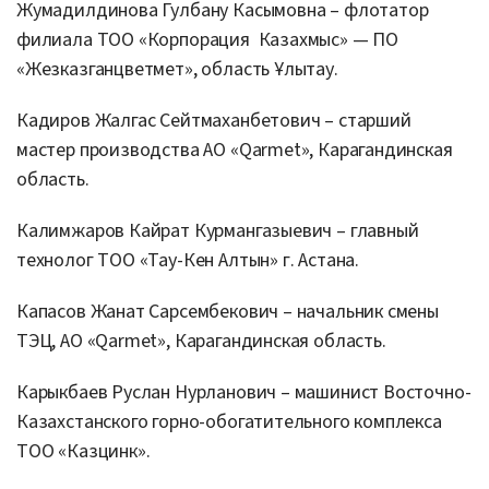
Жумадилдинова Гулбану Касымовна – флотатор
филиала ТОО «Корпорация Казахмыс» — ПО
«Жезказганцветмет», область Ұлытау.
Кадиров Жалгас Сейтмаханбетович – старший
мастер производства АО «Qarmet», Карагандинская
область.
Калимжаров Кайрат Курмангазыевич – главный
технолог ТОО «Тау-Кен Алтын» г. Астана.
Капасов Жанат Сарсембекович – начальник смены
ТЭЦ, АО «Qarmet», Карагандинская область.
Карыкбаев Руслан Нурланович – машинист Восточно-
Казахстанского горно-обогатительного комплекса
ТОО «Казцинк».