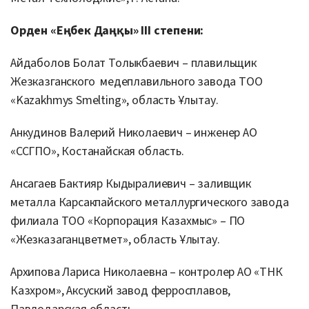
Орден «Еңбек Даңқы» III степени:
Айдаболов Болат Толыкбаевич – плавильщик
Жезказганского медеплавильного завода ТОО
«Kazakhmys Smelting», область Ұлытау.
Анкудинов Валерий Николаевич – инженер АО
«ССГПО», Костанайская область.
Ансагаев Бактияр Кыдыралиевич – заливщик
металла Карсакпайского металлургического завода
филиала ТОО «Корпорация Казахмыс» – ПО
«Жезказаганцветмет», область Ұлытау.
Архипова Лариса Николаевна – контролер АО «ТНК
Казхром», Аксуский завод ферросплавов,