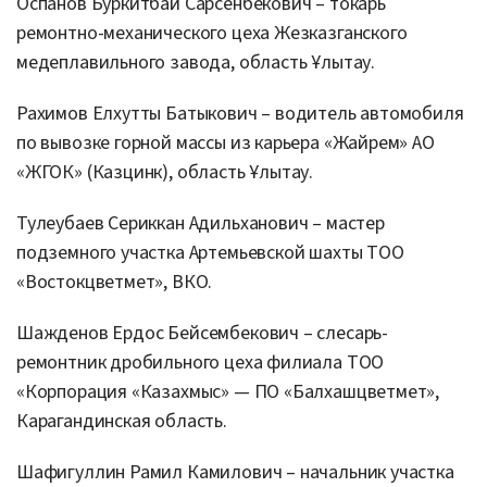
Оспанов Буркитбай Сарсенбекович – токарь
ремонтно-механического цеха Жезказганского
медеплавильного завода, область Ұлытау.
Рахимов Елхутты Батыкович – водитель автомобиля
по вывозке горной массы из карьера «Жайрем» АО
«ЖГОК» (Казцинк), область Ұлытау.
Тулеубаев Сериккан Адильханович – мастер
подземного участка Артемьевской шахты ТОО
«Востокцветмет», ВКО.
Шажденов Ердос Бейсембекович – слесарь-
ремонтник дробильного цеха филиала ТОО
«Корпорация «Казахмыс» — ПО «Балхашцветмет»,
Карагандинская область.
Шафигуллин Рамил Камилович – начальник участка