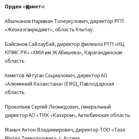
Орден «Құрмет»:
Абылканов Нариман Толеукулович, директор РГП
«Жезказганредмет», область Ұлытау.
Байсанов Сайлаубай, директор филиала РГП «НЦ
КПМС РК» «ХМИ им.Ж Абишева», Карагандинская
область.
Ахметов Айтуган Социалович, директор АО
«Алюминий Казахстана» (ERG), Павлодарская
область.
Прокопьев Сергей Леонидович, генеральный
директор АО «ТНК «Казхром», Актюбинская область.
Маныч Антон Владимирович, директор ТОО «Таза
Метал Технолоджис», г. Астана.