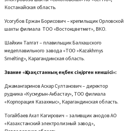
Костанайская область.
Усогубов Ержан Борисович – крепильщик Орловской
шахты филиала ТОО «Востокцветмет», ВКО.
Шайхин Талгат – плавильщик Балхашского
медеплавильного завода «ТОО «Kazakhmys
Smelting», Карагандинская область.
Звание «Қазақстанның еңбек сіңірген кеншісі»:
Джамангаринов Аскар Султанович – директор
рудника «Кусмурын-Акбастау», ТОО филиала
«Корпорация Казахмыс», Карагандинская область.
Тогайбаев Ахат Кагирович – заливщик анодов АО
«Казахстанский электролизный завод»,