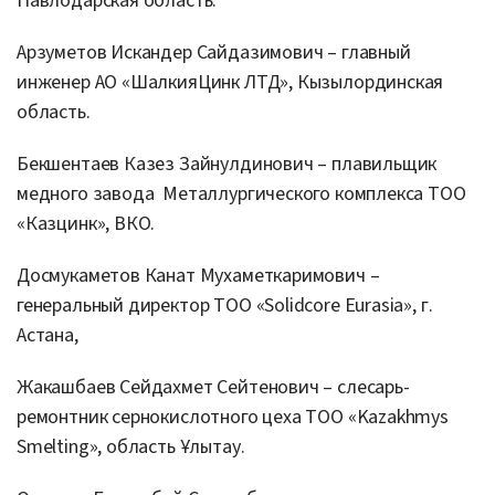
Павлодарская область.
Арзуметов Искандер Сайдазимович – главный
инженер АО «ШалкияЦинк ЛТД», Кызылординская
область.
Бекшентаев Казез Зайнулдинович – плавильщик
медного завода Металлургического комплекса ТОО
«Казцинк», ВКО.
Досмукаметов Канат Мухаметкаримович –
генеральный директор ТОО «Solidcore Eurasia», г.
Астана,
Жакашбаев Сейдахмет Сейтенович – слесарь-
ремонтник сернокислотного цеха ТОО «Kazakhmys
Smelting», область Ұлытау.