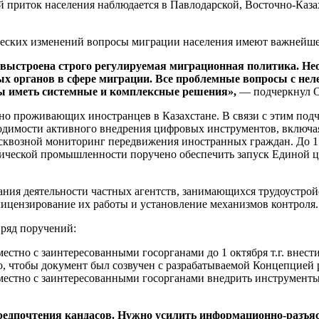
 приток населения наблюдается в Павлодарской, Восточно-Каза
ческих изменений вопросы миграции населения имеют важнейше
выстроена строго регулируемая миграционная политика. Нео
ых органов в сфере миграции. Все проблемные вопросы с не
ны иметь системные и комплексные решения»,
— подчеркнул О
янно проживающих иностранцев в Казахстане. В связи с этим по
димости активного внедрения цифровых инструментов, включая 
сквозной мониторинг передвижения иностранных граждан. До 1 
мической промышленности поручено обеспечить запуск Единой 
ния деятельности частных агентств, занимающихся трудоустройс
ицензирование их работы и установление механизмов контроля.
 ряд поручений:
естно с заинтересованными госорганами до 1 октября т.г. внес
 чтобы документ был созвучен с разрабатываемой Концепцией р
местно с заинтересованными госорганами внедрить инструменты
редпочтения кандасов. Нужно усилить информационно-разъяс