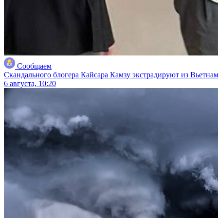
Сообщаем
Скандального блогера Кайсара Камзу экстрадируют из Вьетнам
6 августа, 10:20