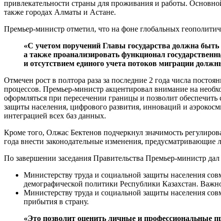
привлекательности страны для проживания и работы. Основной
также городах Алматы и Астане.
Премьер-министр отметил, что на фоне глобальных геополити
«С учетом поручений Главы государства должна быть 
а также проанализировать функционал государственн
и отсутствием единого учета потоков миграции долж
Отмечен рост в полтора раза за последние 2 года числа посто
процессов. Премьер-министр акцентировал внимание на необхо
оформляться при пересечении границы и позволит обеспечить 
защиты населения, цифрового развития, инноваций и аэрокос
интеграцией всех баз данных.
Кроме того, Олжас Бектенов подчеркнул значимость регулирова
года внести законодательные изменения, предусматривающие л
По завершении заседания Правительства Премьер-министр дал
Министерству труда и социальной защиты населения совм
демографической политики Республики Казахстан. Важно,
Министерству труда и социальной защиты населения сов
прибытия в страну.
«Это позволит оценить личные и профессиональные п