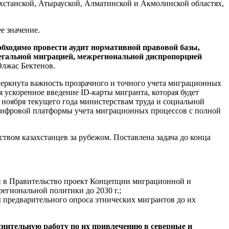
хстанской, Атырауской, Алматинской и Акмолинской областях,
е значение.
бходимо провести аудит нормативной правовой базы,
легальной миграцией, межрегиональной диспропорцией
лжас Бектенов.
дчеркнута важность прозрачного и точного учета миграционных
ускоренное введение ID-карты мигранта, которая будет
ноября текущего года министерствам труда и социальной
цифровой платформы учета миграционных процессов с полной
твом казахстанцев за рубежом. Поставлена задача до конца
ти в Правительство проект Концепции миграционной и
егиональной политики до 2030 г.;
 предварительного опроса этнических мигрантов до их
нительную работу по их привлечению в северные и