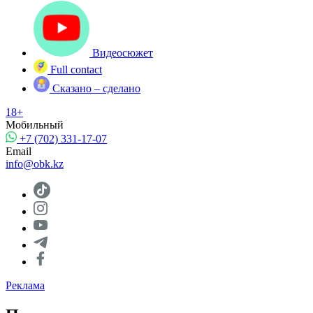
Видеосюжет
Full contact
Сказано – сделано
18+
Мобильный
+7 (702) 331-17-07
Email
info@obk.kz
Реклама