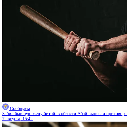
Сообщаем
Забил бывшую жену битой: в области Абай вынесли приговор з
7 августа, 15:42