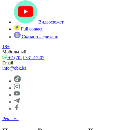
Видеосюжет
Full contact
Сказано – сделано
18+
Мобильный
+7 (702) 331-17-07
Email
info@obk.kz
Реклама