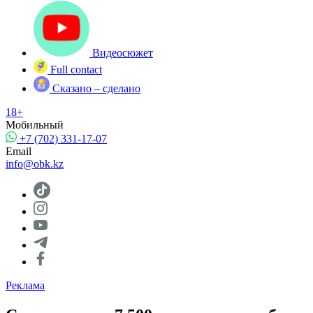
Видеосюжет
Full contact
Сказано – сделано
18+
Мобильный
+7 (702) 331-17-07
Email
info@obk.kz
Реклама