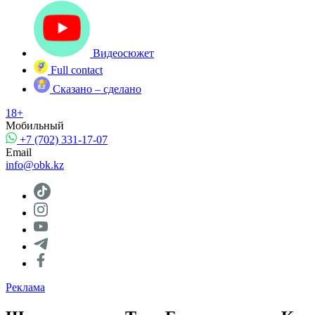
Видеосюжет
Full contact
Сказано – сделано
18+
Мобильный
+7 (702) 331-17-07
Email
info@obk.kz
Реклама