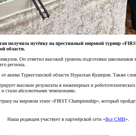
тан
получила путёвку на престижный мировой турнир «FIRS
ой области.
имкулов
. Он отметил высокий уровень подготовки школьников в
его региона.
о от акима Туркестанской области
Нуралхан Кушеров
. Также сло
рирует высокие результаты в инженерных и робототехнически
ы и стали абсолютными чемпионами.
трану на мировом этапе «FIRST Championship», который пройдет 
Наша редакция участвует в партнёрской сети «
Все СМИ
».