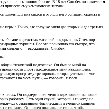
з рук, стал чемпионом России. В 18 лет Сиязбек познакомился
рая принесла ему чемпионские титулы.
ой школы для инвалидов и это для него большая гордость и
 игры в Токио, где сразу же занял два вторых и два третьих
ать обо мне в средствах массовой информации. С тех пор
ународные турниры. Все это произошло так быстро, что
своими силами», — рассказывает Сиязбек.
вка.
 общей физической подготовке. Он был со мной на
 и преданность спорту вдохновляют меня каждый день.
дуальную программу тренировок, которая учитывает мои
стречаются на моем пути», — говорит Сиязбек.
оих силах. Он поддерживает меня и вдохновляет на новые
рых работаем. Есть один случай, который я никогда не
столкнулся с серьезными физическими и эмоциональными
те не сдавался. Он нашел правильные слова, чтобы