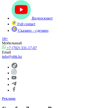
Видеосюжет
Full contact
Сказано – сделано
18+
Мобильный
+7 (702) 331-17-07
Email
info@obk.kz
Реклама