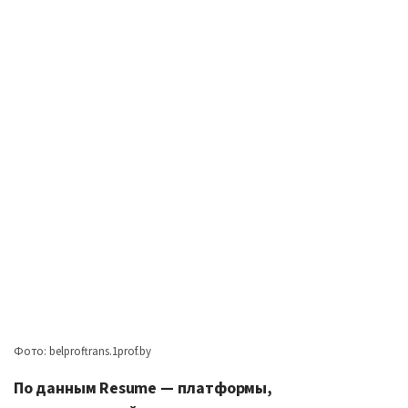
Фото: belproftrans.1prof.by
По данным Resume — платформы,