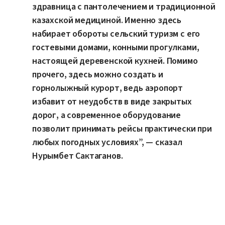
между населенными пунктами Белкарагай и Орнек,
вблизи автодороги «Усть-Каменогорск –
Рахмановские ключи». Расстояние до села Катон-
Карагай составит 25 км, до села Үлкен Нарын – 62 км. В
Зайсанском районе аэропорт появится на территории
бывшего военного аэродрома Сатпай, недалеко от
трассы «Омск – Майкапчагай». Он будет расположен в
25 км от города Зайсан и в 85 км от села Акжар.
“К следующему туристическому сезону
аэропорты в Зайсанском и Катон-
Карагайском районах уже должны быть
готовы принимать первые рейсы”, — сказал
министр транспорта РК Марат Карабаев.