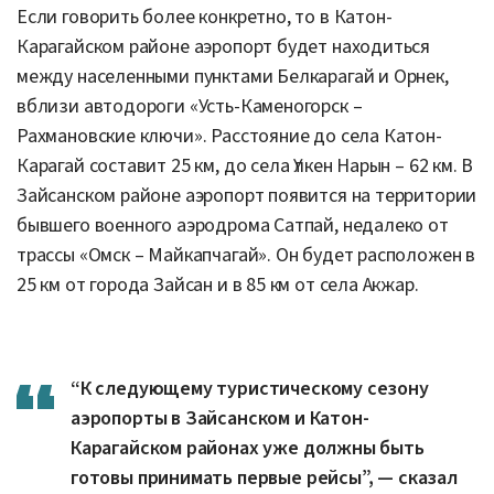
учебном году начнется подготовка
специалистов в сфере авиации, которые
будут проходить практику на базе
вертолетного отряда Восточного
Казахстана. Наша задача — обеспечить
высококвалифицированными кадрами новые
аэропорты, — подчеркнул глава региона
Нурымбет Сактаганов.
Post Views:
69
Наша редакция участвует в партнёрской сети «
Все СМИ
».
Теги: