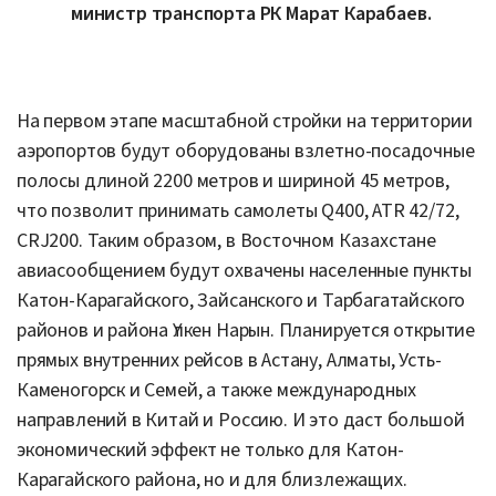
Похожие материалы
Сообщаем
Мать умершего подростка из Актау добивается встречи
с министром здравоохранения
8 августа, 19:31