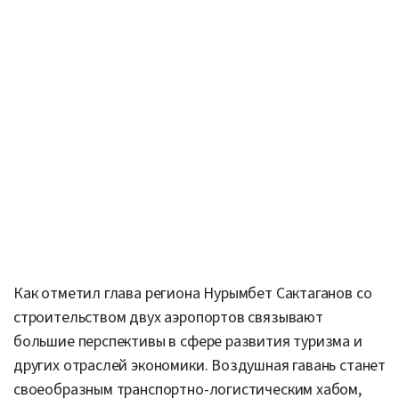
“Будут создаваться новые рабочие места,
аэропорт однозначно увеличит поток
туристов не только из нашей страны, но и из
ближнего и дальнего зарубежья. Это
позволит развивать новые туристические
бренды, ведь Зайсанский район — это
ворота Казахстана, а Катон-Карагайский
район давно зарекомендовал себя как
здравница с пантолечением и традиционной
казахской медициной. Именно здесь
набирает обороты сельский туризм с его
гостевыми домами, конными прогулками,
настоящей деревенской кухней. Помимо
прочего, здесь можно создать и
горнолыжный курорт, ведь аэропорт