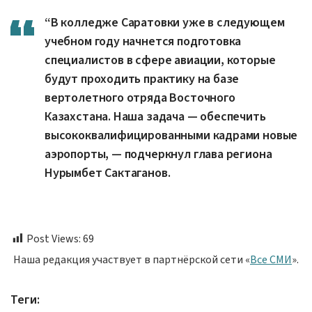
Сообщаем
Партия «Әділет»: принцип «Закон и порядок» обязателен
для всех
8 августа, 17:20
Сообщаем
Какие инициативы партии «Әділет» поддержали медики
Шымкента