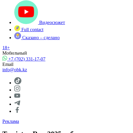
Видеосюжет
Full contact
Сказано – сделано
18+
Мобильный
+7 (702) 331-17-07
Email
info@obk.kz
Реклама