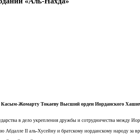
рдании «Аль-Нахда»
у Касым-Жомарту Токаеву Высший орден Иорданского Хашими
дарства в дело укрепления дружбы и сотрудничества между Иор
 Абдалле II аль-Хусейну и братскому иорданскому народу за в