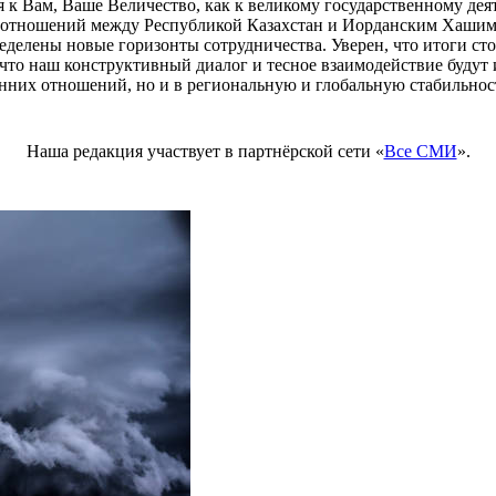
 к Вам, Ваше Величество, как к великому государственному дея
х отношений между Республикой Казахстан и Иорданским Хаши
ределены новые горизонты сотрудничества. Уверен, что итоги с
то наш конструктивный диалог и тесное взаимодействие будут и
нних отношений, но и в региональную и глобальную стабильность
Наша редакция участвует в партнёрской сети «
Все СМИ
».