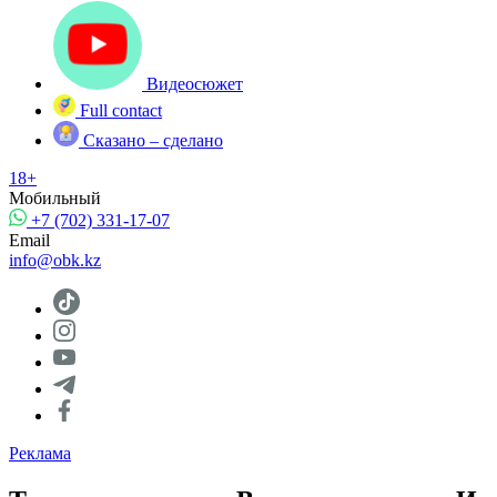
Видеосюжет
Full contact
Сказано – сделано
18+
Мобильный
+7 (702) 331-17-07
Email
info@obk.kz
Реклама