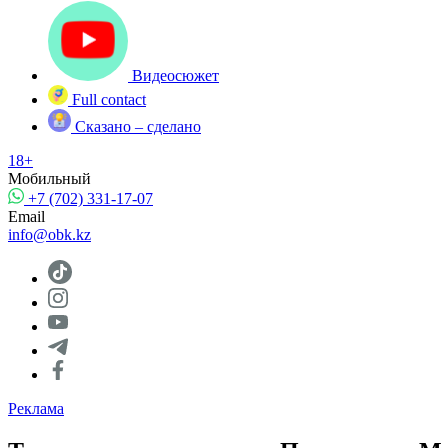
Видеосюжет
Full contact
Сказано – сделано
18+
Мобильный
+7 (702) 331-17-07
Email
info@obk.kz
Реклама