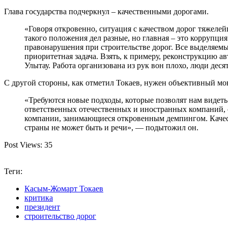
Глава государства подчеркнул – качественными дорогами.
«Говоря откровенно, ситуация с качеством дорог тяжеле
такого положения дел разные, но главная – это коррупц
правонарушения при строительстве дорог. Все выделяемые
приоритетная задача. Взять, к примеру, реконструкцию а
Улытау. Работа организована из рук вон плохо, люди де
С другой стороны, как отметил Токаев, нужен объективный мон
«Требуются новые подходы, которые позволят нам видеть
ответственных отечественных и иностранных компаний, 
компании, занимающиеся откровенным демпингом. Качест
страны не может быть и речи», — подытожил он.
Post Views:
35
Теги:
Касым-Жомарт Токаев
критика
президент
строительство дорог