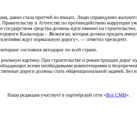
йшая, давно стала притчей во языцех. Люди справедливо жалуют
ия. Правительству и Агентству по противодействию коррупции у
 государством средства должны идти именно на строительство, 
втодороги Кызылорда – Жезказган, которая должна придать импул
сятилетиями ждут нормальную дорогу», — отметил президент.
иторинг состояния автодорог по всей стране.
 реальную картину. При строительстве и реконструкции дорог 
обладающих всеми необходимыми компетенциями и безупречной 
венные дороги должны стать общенациональной задачей. Без них
Наша редакция участвует в партнёрской сети «
Все СМИ
».