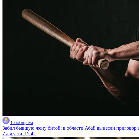
Сообщаем
Забил бывшую жену битой: в области Абай вынесли приговор з
7 августа, 15:42