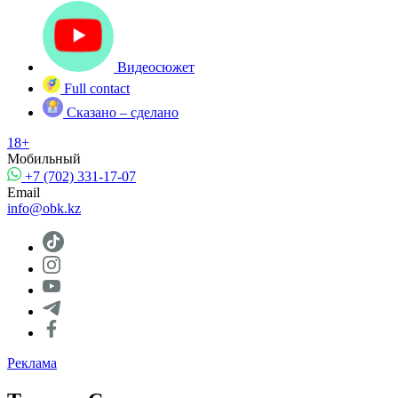
Видеосюжет
Full contact
Сказано – сделано
18+
Мобильный
+7 (702) 331-17-07
Email
info@obk.kz
Реклама