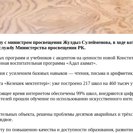
чу с министром просвещения
Жулдыз Сулейменова
, в ходе 
-службу
Министерства просвещения РК.
ых программ и учебников с акцентом на ценности новой Консти
диная воспитательная программа «Адал азамат».
ия с усилением базовых навыков — чтения, письма и арифметик
 «Келешек мектептері»: уже построено 217 школ на 460 тысяч у
тоящее время интернетом обеспечены 99% школ, внедряются циф
телей прошли обучение по использованию искусственного интелл
тельных объекта, решены проблемы десятков аварийных и трёхс
вдвое.
оту по повышению качества и доступности образования, развит