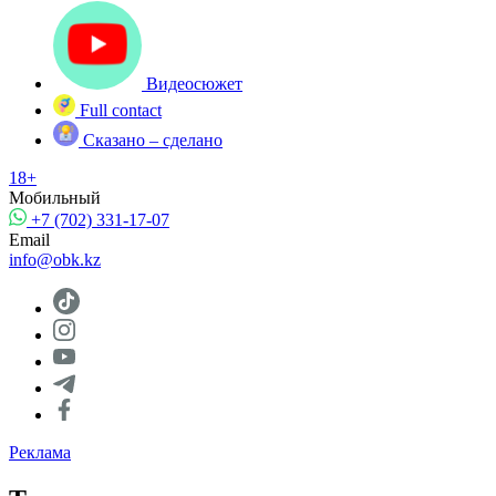
Видеосюжет
Full contact
Сказано – сделано
18+
Мобильный
+7 (702) 331-17-07
Email
info@obk.kz
Реклама