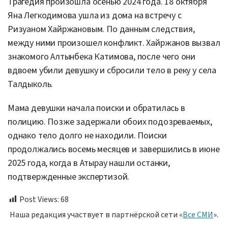
Трагедия произошла осенью 2024 года. 18 октября
Яна Легкодимова ушла из дома на встречу с
Ризуаном Хайржановым. По данным следствия,
между ними произошел конфликт. Хайржанов вызвал
знакомого Алтынбека Катимова, после чего они
вдвоем убили девушку и сбросили тело в реку у села
Талдыколь.
Мама девушки начала поиски и обратилась в
полицию. Позже задержали обоих подозреваемых,
однако тело долго не находили. Поиски
продолжались восемь месяцев и завершились в июне
2025 года, когда в Атырау нашли останки,
подтвержденные экспертизой.
Post Views:
68
Наша редакция участвует в партнёрской сети «
Все СМИ
».