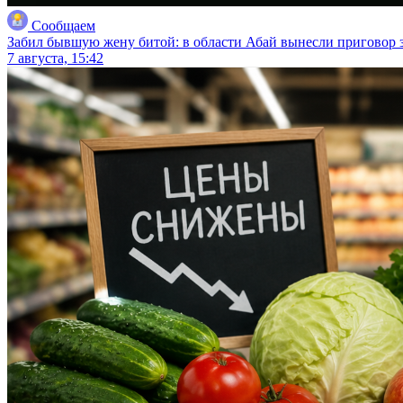
Сообщаем
Забил бывшую жену битой: в области Абай вынесли приговор з
7 августа, 15:42