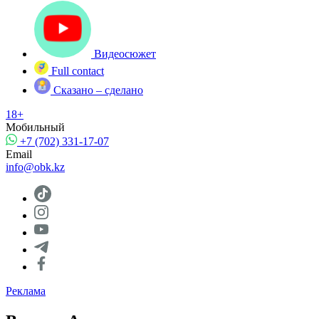
Видеосюжет
Full contact
Сказано – сделано
18+
Мобильный
+7 (702) 331-17-07
Email
info@obk.kz
Реклама