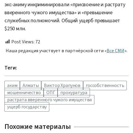
экс-акиму инкриминировали «присвоение и растрату
вверенного чужого имущества» и «превышение
служебных полномочий. Общий ущерб превышает
$250 млн.
Post Views:
72
Наша редакция участвует в партнёрской сети «
Все СМИ
».
Теги:
аким
Алматы
Виктор Храпунов
госсобственность
мошенничество
ОПГ
прокуратура
растрата вверенного чужого имущества
ущерб государству
Похожие материалы